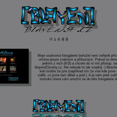
Moje soukromá fotogalerie bohužel není veřejně přís
určena pouze známým a příbuzným. Pokud se domn
jedním z nich (8-D) a chcete do ní mít přístup, n
blayen(O)volny.cz. Ale nebude to tak snadný :) Musíte
kdo tvrdíte že jste (například tím že víte kde jsme
viděli, co jsme tam dělali a pod.). A já vám poté za
instrukci která vám umožní se do této fotogalerie d