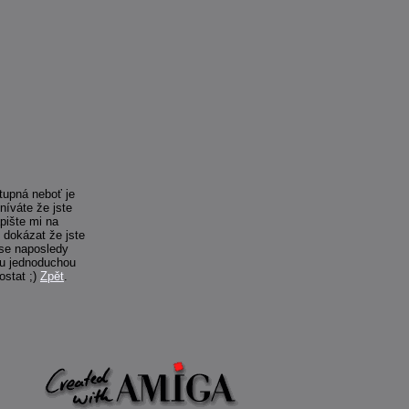
tupná neboť je
íváte že jste
apište mi na
 dokázat že jste
 se naposledy
šlu jednoduchou
ostat ;)
Zpět
.