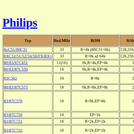
Philips
Typ
Hod.MHz
ROM
RAM
8xC51/80C31
33
R=4k (80C31=0k)
128,256
8XC32/51/52/54/58/FX/RX+
33
R=0k až 64k
128,256
80/83/87C451
12(16)
0k,R=4k,EP=4k
80/83/87C550
16
0k,R=4k,EP=4k
83C562
16
R=8k
80/83/87C575
16
0k,R=8k,EP=8k
83/87C576
16
R=8k,EP=8k
83/87C750
16
EP=1k
83/87C751
16
R=2k,EP=2k
83/87C752
16
R=2k,EP=2k