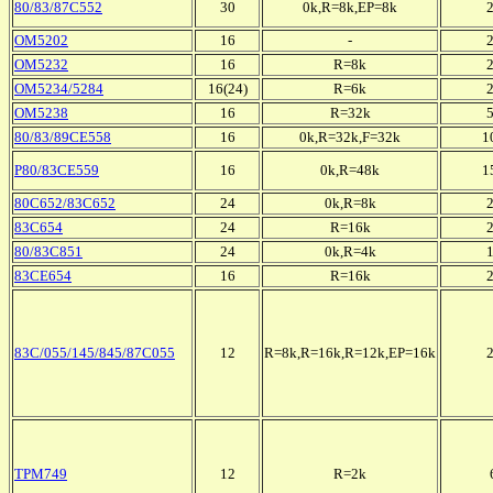
80/83/87C552
30
0k,R=8k,EP=8k
OM5202
16
-
OM5232
16
R=8k
OM5234/5284
16(24)
R=6k
OM5238
16
R=32k
80/83/89CE558
16
0k,R=32k,F=32k
1
P80/83CE559
16
0k,R=48k
1
80C652/83C652
24
0k,R=8k
83C654
24
R=16k
80/83C851
24
0k,R=4k
83CE654
16
R=16k
83C/055/145/845/87C055
12
R=8k,R=16k,R=12k,EP=16k
TPM749
12
R=2k