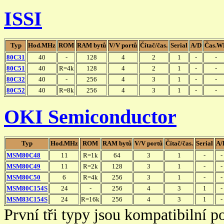
ISSI
Typ
Hod.MHz
ROM
RAM bytů
V/V portů
Čítač/čas.
Serial
A/D
Čas.W
80C31
40
-
128
4
2
1
-
-
80C51
40
R=4k
128
4
2
1
-
-
80C32
40
-
256
4
3
1
-
-
80C52
40
R=8k
256
4
3
1
-
-
OKI Semiconductor
Typ
Hod.MHz
ROM
RAM bytů
V/V portů
Čítač/čas.
Serial
A/
MSM80C48
11
R=1k
64
3
1
-
-
MSM80C49
11
R=2k
128
3
1
-
-
MSM80C50
6
R=4k
256
3
1
-
-
MSM80C154S
24
-
256
4
3
1
-
MSM83C154S
24
R=16k
256
4
3
1
-
První tři typy jsou kompatibilní 