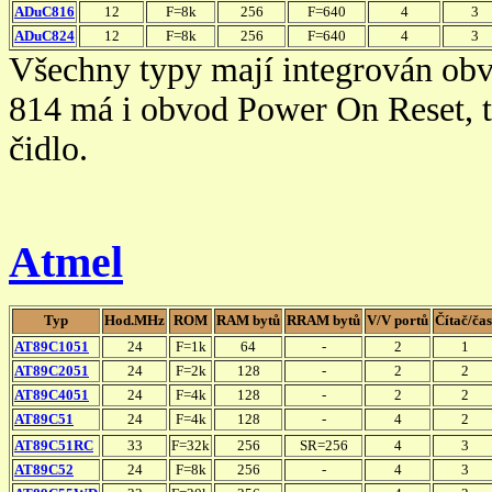
ADuC816
12
F=8k
256
F=640
4
3
ADuC824
12
F=8k
256
F=640
4
3
Všechny typy mají integrován obvo
814 má i obvod Power On Reset, t
čidlo.
Atmel
Typ
Hod.MHz
ROM
RAM bytů
RRAM bytů
V/V portů
Čítač/čas
AT89C1051
24
F=1k
64
-
2
1
AT89C2051
24
F=2k
128
-
2
2
AT89C4051
24
F=4k
128
-
2
2
AT89C51
24
F=4k
128
-
4
2
AT89C51RC
33
F=32k
256
SR=256
4
3
AT89C52
24
F=8k
256
-
4
3