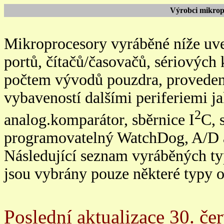
Výrobci mikropr
Mikroprocesory vyráběné níže uve
portů, čítačů/časovačů, sériových
počtem vývodů pouzdra, provedení
vybaveností dalšími periferiemi j
2
analog.komparátor, sběrnice I
C, 
programovatelný WatchDog, A/D a
Následující seznam vyráběných ty
jsou vybrány pouze některé typy 
Poslední aktualizace 30. če