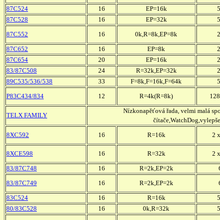
87C524
16
EP=16k
87C528
16
EP=32k
87C552
16
0k,R=8k,EP=8k
87C652
16
EP=8k
87C654
20
EP=16k
83/87C508
24
R=32k,EP=32k
89C535/536/538
33
F=8k,F=16k,F=64k
P83C434/834
12
R=4k(R=8k)
128
Nízkonapěťová řada, velmi malá spo
TELX FAMILY
čítače,WatchDog,vylepš
8XC592
16
R=16k
2 
8XCE598
16
R=32k
2 
83/87C748
16
R=2k,EP=2k
83/87C749
16
R=2k,EP=2k
83C524
16
R=16k
80/83C528
16
0k,R=32k