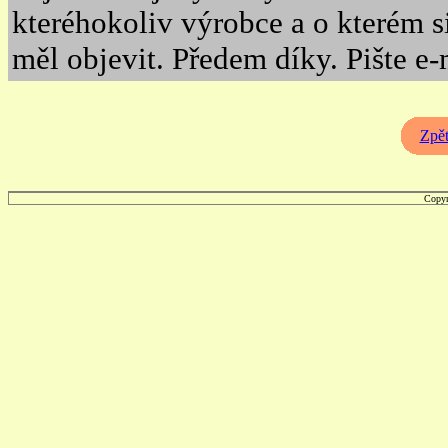
kteréhokoliv výrobce a o kterém si 
měl objevit. Předem díky. Pište e
Zpět
Copyr