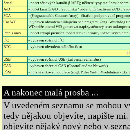
Serial
- počet sériových kanálů (UART); některé typy mají navíc sběrnici
A/D
- počet kanálů A/D převodníku / počet bitů (rozlišení) A/D přev
PCA
- (Programmable Counter Array) - čítačem podporované program
Čas.WD
- vybaven obvodem hlídajícím běh programu (angl.Watchdog timer
WD,může obvod WD generovat např.systémový reset mikroproceso
Přeruš.úrov.
- počet zdrojů přerušení/počet úrovní priority jednotlivých přeru
2
2
I
C
- vybaven sběrnicí I
C
RTC
- vybaven obvodem reálného času
Os
USB
- vybaven sběrnicí USB (Universal Serial Bus)
CAN
- vybaven sběrnicí CAN (Controller Area Network)
PŠM
- pulzně šířková modulace (angl. Pulse Width Modulation - zk
A nakonec malá prosba ...
V uvedeném seznamu se mohou vys
tedy nějakou objevíte, napište mi. 
objevíte nějaký nový nebo v sez