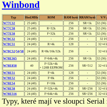
Winbond
Typ
Hod.MHz
ROM
RAM bytů
RRAM bytů
V/V 
W77C32
25 (40)
-
256
SR=1k
32 (36)
W77C58
25 (40)
R=32k
256
SR=1k
32 (36)
W77E58
25 (40)
F=32k
256
SR=1k
32 (36)
W78C32
24 (40)
-
256
-
32 I/
W78C51
24 (40)
R=4k
128
-
32+4 I
W78C52
/
54
/
58
24 (40)
R=8k/16k/32k
256
-
32+4 I
W78E365
24 (40)
F=64k+4k
256
SR=1k
32 (36)
F=32k+4k
W78E858
40
256
SR=512
32+4 I
+ 128B EEPROM
W78E51
24 (40)
F=4k
128
-
32 (36)
W78E52
24 (40)
F=8k
256
-
32 (36)
W78E54
24 (40)
F=16k
256
-
32 (36)
W78E58
24 (40)
F=32k+4k
256
SR=256
32+4 I
W78E516
24 (40)
F=64k+4k
256
SR=256
32+4 I
Typy, které mají ve sloupci Seria