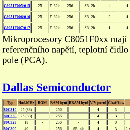
C8051F005/015
25
F=32k
256
SR=2k
4
4
C8051F006/016
25
F=32k
256
SR=2k
2
4
C8051F007/017
25
F=32k
256
SR=2k
1
4
Mikroprocesory C8051F0xx mají n
referenčního napětí, teplotní čid
pole (PCA).
Dallas Semiconductor
Typ
Hod.MHz
ROM
RAM bytů
RRAM bytů
V/V portů
Čítač/čas.
80C310
25 (33)
-
256
-
4
3
80C320
25 (33)
-
256
-
4
3
80C323
18
-
256
-
4
3
80C390
40
-
256
SR=4k
4
3
2 