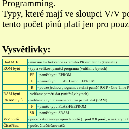
Programming.
Typy, které mají ve sloupci V/V p
tento počet pinů platí jen pro p
Vysvětlivky:
Hod.MHz
- maximální frekvence externího PK oscilátoru (krystalu)
ROM bytů
- typ a velikost paměti programu (vnitřní,v bytech)
EP
- paměť typu EPROM
F
- paměť typu FLASH nebo EEPROM
R
- pouze jednou programovatelná paměť (OTP - One Time 
RAM bytů
- velikost paměti dat (vnitřní,v bytech)
RRAM bytů
- velikost a typ rozšířené vnitřní paměti dat (RAM)
F
- paměť typu FLASH/EEPROM
SR
- paměť typu SRAM
V/V portů
- počet vstupně/výstupních portů (1 port = 8 pinů), u některých
Čítač/čas.
- počet čítačů/časovačů