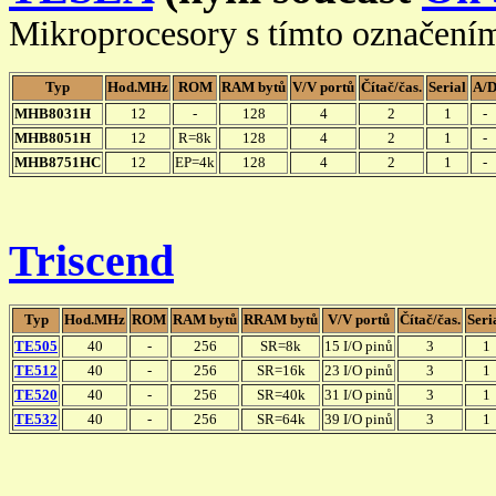
Mikroprocesory s tímto označením 
Typ
Hod.MHz
ROM
RAM bytů
V/V portů
Čítač/čas.
Serial
A/
MHB8031H
12
-
128
4
2
1
-
MHB8051H
12
R=8k
128
4
2
1
-
MHB8751HC
12
EP=4k
128
4
2
1
-
Triscend
Typ
Hod.MHz
ROM
RAM bytů
RRAM bytů
V/V portů
Čítač/čas.
Seri
TE505
40
-
256
SR=8k
15 I/O pinů
3
1
TE512
40
-
256
SR=16k
23 I/O pinů
3
1
TE520
40
-
256
SR=40k
31 I/O pinů
3
1
TE532
40
-
256
SR=64k
39 I/O pinů
3
1