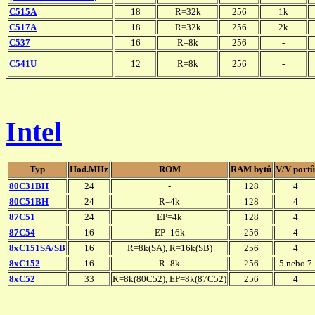
C515A
18
R=32k
256
1k
C517A
18
R=32k
256
2k
C537
16
R=8k
256
-
C541U
12
R=8k
256
-
Intel
Typ
Hod.MHz
ROM
RAM bytů
V/V portů
80C31BH
24
-
128
4
80C51BH
24
R=4k
128
4
87C51
24
EP=4k
128
4
87C54
16
EP=16k
256
4
8xC151SA/SB
16
R=8k(SA), R=16k(SB)
256
4
8xC152
16
R=8k
256
5 nebo 7
8xC52
33
R=8k(80C52), EP=8k(87C52)
256
4