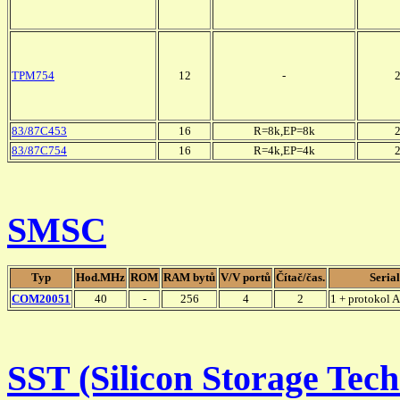
TPM754
12
-
83/87C453
16
R=8k,EP=8k
83/87C754
16
R=4k,EP=4k
SMSC
Typ
Hod.MHz
ROM
RAM bytů
V/V portů
Čítač/čas.
Serial
COM20051
40
-
256
4
2
1 + protokol
SST (Silicon Storage Tec