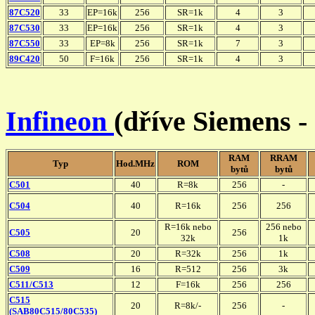
87C520
33
EP=16k
256
SR=1k
4
3
87C530
33
EP=16k
256
SR=1k
4
3
87C550
33
EP=8k
256
SR=1k
7
3
89C420
50
F=16k
256
SR=1k
4
3
Infineon
(dříve Siemens 
RAM
RRAM
Typ
Hod.MHz
ROM
bytů
bytů
C501
40
R=8k
256
-
C504
40
R=16k
256
256
R=16k nebo
256 nebo
C505
20
256
32k
1k
C508
20
R=32k
256
1k
C509
16
R=512
256
3k
C511/C513
12
F=16k
256
256
C515
20
R=8k/-
256
-
(SAB80C515/80C535)