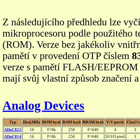
Z následujícího předhledu lze vyč
mikroprocesoru podle použitého 
(ROM). Verze bez jakékoliv vnit
pamětí v provedení OTP číslem
8
verze s pamětí FLASH/EEPROM z
mají svůj vlastní způsob značení 
Analog Devices
Typ
Hod.MHz
ROM bytů
RAM bytů
RRAM bytů
V/V portů
Čítač/č
ADuC812
16
F=8k
256
F=640
4
3
ADuC814
16
F=8k
256
F=640
10 I/O pinů
3