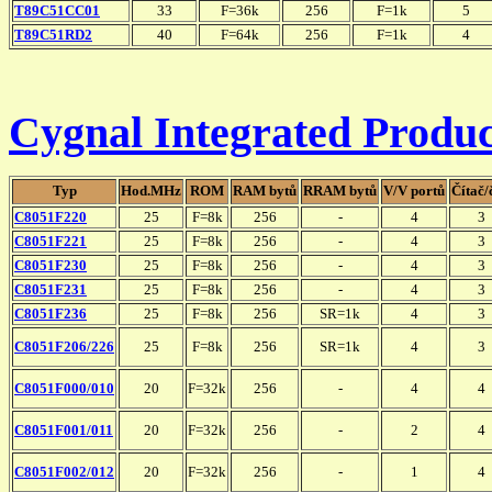
T89C51CC01
33
F=36k
256
F=1k
5
T89C51RD2
40
F=64k
256
F=1k
4
Cygnal Integrated Produc
Typ
Hod.MHz
ROM
RAM bytů
RRAM bytů
V/V portů
Čítač/
C8051F220
25
F=8k
256
-
4
3
C8051F221
25
F=8k
256
-
4
3
C8051F230
25
F=8k
256
-
4
3
C8051F231
25
F=8k
256
-
4
3
C8051F236
25
F=8k
256
SR=1k
4
3
C8051F206/226
25
F=8k
256
SR=1k
4
3
C8051F000/010
20
F=32k
256
-
4
4
C8051F001/011
20
F=32k
256
-
2
4
C8051F002/012
20
F=32k
256
-
1
4