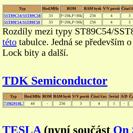
Typ
Hod.MHz
ROM
RAM bytů
V/V portů
Čítač/č
SST89C54/SST89C58
33
F=20k,F=36k
256
4
3
SST89F54/SST89F58
33
F=20k,F=36k
256
4
3
Rozdíly mezi typy ST89C54/SST
této
tabulce. Jedná se především 
Lock bity a další.
TDK Semiconductor
Typ
Hod.MHz
ROM
RAM bytů
V/V portů
Čítač/čas.
Serial
A/D
Č
73M2910L
44
-
256
3
4
1
-
TESLA
(nyní součást
On 