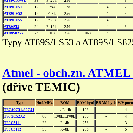
AT89C55WD
33
F=20k
256
-
4
3
AT89LV51
12
F=4k
128
-
4
2
AT89LV52
12
F=8k
256
-
4
3
AT89LV55
12
F=20k
256
-
4
3
AT89S53
24
F=12k
256
-
4
3
AT89S8252
24
F=8k
256
F=2k
4
3
Typy AT89S/LS53 a AT89S/LS825
Atmel - obch.zn. ATMEL 
(dříve TEMIC)
Typ
Hod.MHz
ROM
RAM bytů
RRAM bytů
V/V port
TSC80C31/80C51
44
- / R=4k
128
-
4
TS8XC52X2
60
R=8k/EP=8k
256
-
4
T80C5111
33
R=4k
256
-
3
T80C5112
33
R=8k
256
-
5