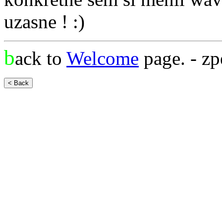
uzasne ! :)
b
ack to
Welcome
page. - zp