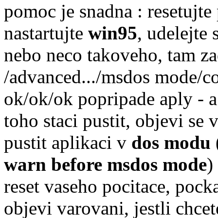
pomoc je snadna : resetujte 
nastartujte
win95
, udelejte
nebo neco takoveho, tam za
/advanced.../msdos mode/con
ok/ok/ok popripade aply - 
toho staci pustit, objevi se 
pustit aplikaci v
dos modu
(
warn before msdos mode
)
reset vaseho pocitace, pock
objevi varovani, jestli chce