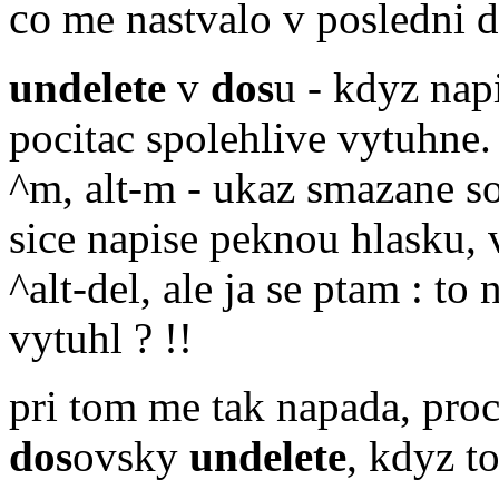
co
me nastvalo v posledni 
undelete
v
dos
u - kdyz nap
pocitac spolehlive vytuhne.
^m, alt-m - ukaz smazane s
sice napise peknou hlasku,
^alt-del, ale ja se ptam : t
vytuhl ? !!
pri tom me tak napada, pro
dos
ovsky
undelete
, kdyz t