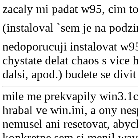
zacaly mi padat w95, cim to
(instaloval `sem je na podzi
nedoporucuji instalovat w9
chystate delat chaos s vice
dalsi, apod.) budete se div
mile me prekvapily win3.1c
hrabal ve win.ini, a ony ne
nemusel ani resetovat, aby
konkretne sem si menil wav s