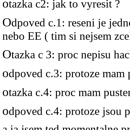
o
tazka c2: jak to vyresit ?
O
dpoved c.1: reseni je jed
nebo EE ( tim si nejsem zcela
O
tazka c 3: proc nepisu ha
o
dpoved c.3: protoze mam 
o
tazka c.4: proc mam puste
o
dpoved c.4: protoze jsou p
a ja jsem ted momentalne p