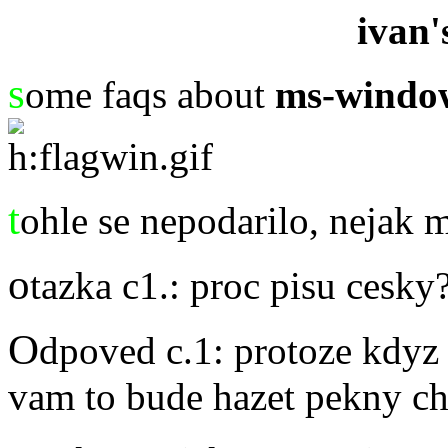
ivan
s
ome faqs about
ms-windo
t
ohle se nepodarilo, nejak m
o
tazka c1.: proc pisu cesky
O
dpoved c.1: protoze kdyz 
vam to bude hazet pekny ch