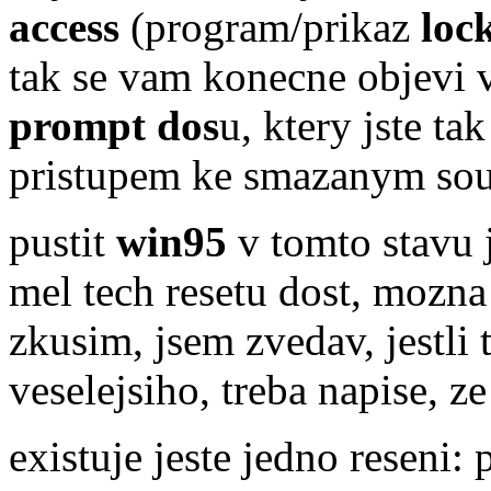
access
(program/prikaz
loc
tak se vam konecne objevi 
prompt dos
u, ktery jste ta
pristupem ke smazanym so
pustit
win95
v tomto stavu 
mel tech resetu dost, mozna 
zkusim, jsem zvedav, jestli
veselejsiho, treba napise, z
existuje jeste jedno reseni: