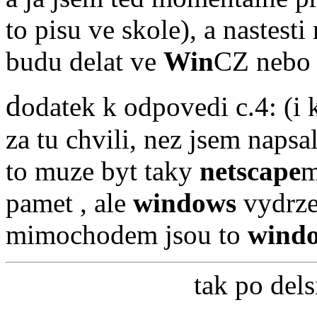
to pisu ve skole), a nastest
budu delat ve
Win
CZ neb
d
odatek k odpovedi c.4: (i
za tu chvili, nez jsem napsa
to muze byt taky
netscape
m
pamet , ale
windows
vydrzel
mimochodem jsou to
wind
tak
po dels