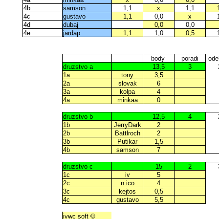
4b
samson
1,1
x
1,1
4c
gustavo
1,1
0,0
x
4d
dubaj
0,0
0,0
4e
jardap
1,1
1,0
0,5
body
poradi
ode
druzstvo a
13,5
3
1a
tony
3,5
2a
slovak
6
3a
kolpa
4
4a
minkaa
0
druzstvo b
12,5
4
1b
JerryDark
2
2b
Battlroch
2
3b
Putikar
1,5
4b
samson
7
druzstvo c
15
2
1c
iv
5
2c
n.ico
4
3c
kejtos
0,5
4c
gustavo
5,5
ivwc soft ©