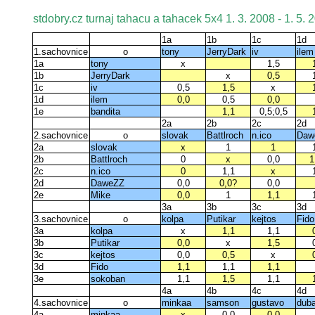
stdobry.cz turnaj tahacu a tahacek 5x4 1. 3. 2008 - 1. 5. 
1a
1b
1c
1d
1.sachovnice
o
tony
JerryDark
iv
ilem
1a
tony
x
1,5
1b
JerryDark
x
0,5
1c
iv
0,5
1,5
x
1d
ilem
0,0
0,5
0,0
1e
bandita
1,1
0,5;0,5
2a
2b
2c
2d
2.sachovnice
o
slovak
Battlroch
n.ico
Daw
2a
slovak
x
1
1
2b
Battlroch
0
x
0,0
1
2c
n.ico
0
1,1
x
2d
DaweZZ
0,0
0,0?
0,0
2e
Mike
0,0
1
1,1
3a
3b
3c
3d
3.sachovnice
o
kolpa
Putikar
kejtos
Fido
3a
kolpa
x
1,1
1,1
3b
Putikar
0,0
x
1,5
3c
kejtos
0,0
0,5
x
3d
Fido
1,1
1,1
1,1
3e
sokoban
1,1
1,5
1,1
4a
4b
4c
4d
4.sachovnice
o
minkaa
samson
gustavo
duba
4a
minkaa
x
0,0
0,0