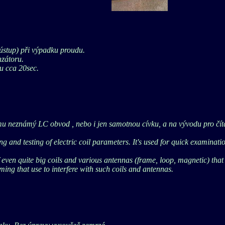
ústup) při výpadku proudu.
zátoru.
u cca 20sec.
ěmu neznámý LC obvod , nebo i jen samotnou cívku, a na vývodu pro čí
g and testing of electric coil parameters. It's used for quick examinatio
 even quite big coils and various antennas (frame, loop, magnetic) that
ing that use to interfere with such coils and antennas.