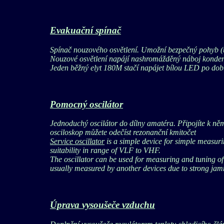
Evakuační spínač
Spínač nouzového osvětlení. Umožní bezpečný pohyb (
Nouzové osvětlení napájí nashromážděný náboj konden
Jeden běžný elyt 180M stačí napájet bílou LED po dob
Pomocný oscilátor
Jednoduchý oscilátor do dílny amatéra. Připojíte k n
osciloskop můžete odečíst rezonanční kmitočet
Service oscillator
is a simple device for simple measurin
suitability in range of VLF to VHF.
The oscillator can be used for measuring and tuning of
usually measured by another devices due to strong jamm
Úprava vysoušeče vzduchu