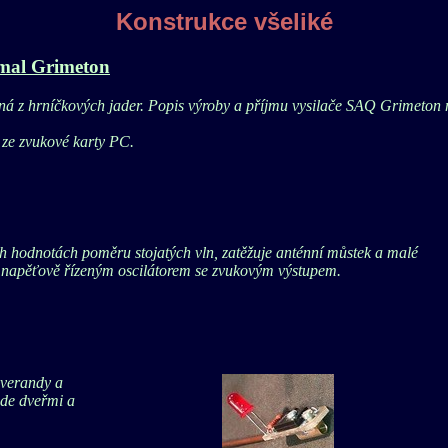
Konstrukce všeliké
ímal Grimeton
ná z hrníčkových jader. Popis výroby a příjmu vysilače SAQ Grimeton 
 ze zvukové karty PC.
ch hodnotách poměru stojatých vln, zatěžuje anténní můstek a malé
ce napěťově řízeným oscilátorem se zvukovým výstupem.
 verandy a
ede dveřmi a