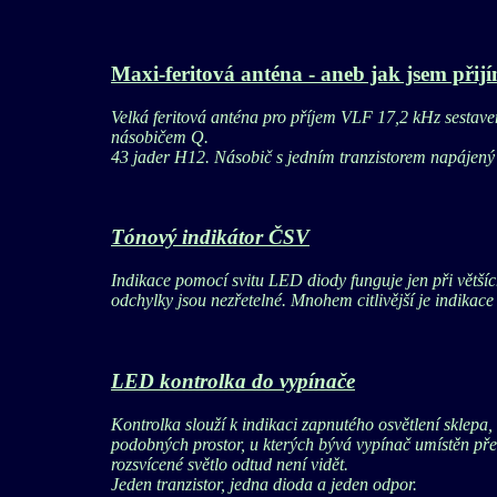
Maxi-feritová anténa - aneb jak jsem přij
Velká feritová anténa pro příjem VLF 17,2 kHz sestave
násobičem Q.
43 jader H12. Násobič s jedním tranzistorem napájený
Tónový indikátor ČSV
Indikace pomocí svitu LED diody funguje jen při větší
odchylky jsou nezřetelné. Mnohem citlivější je indika
LED kontrolka do vypínače
Kontrolka slouží k indikaci zapnutého osvětlení sklepa,
podobných prostor, u kterých bývá vypínač umístěn př
rozsvícené světlo odtud není vidět.
Jeden tranzistor, jedna dioda a jeden odpor.