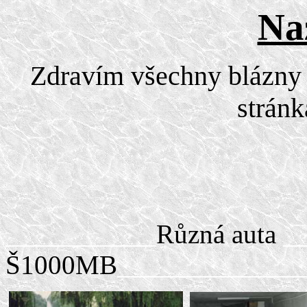
Na
Zdravím všechny blázny (i
stránk
___________
Různá auta
_
Š1000MB
_____________