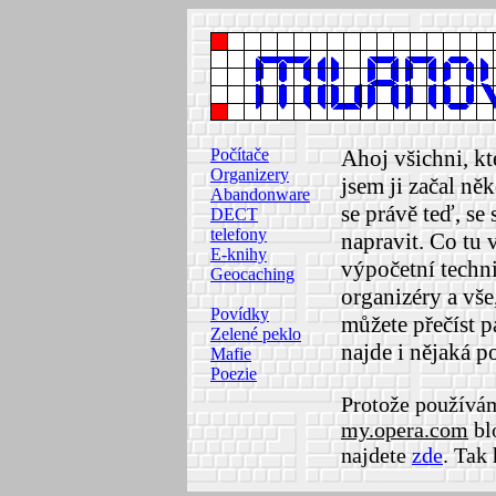
Počítače
Ahoj všichni, kte
Organizery
jsem ji začal ně
Abandonware
se právě teď, s
DECT
telefony
napravit. Co tu 
E-knihy
výpočetní techn
Geocaching
organizéry a vše
Povídky
můžete přečíst 
Zelené peklo
najde i nějaká p
Mafie
Poezie
Protože používám
my.opera.com
blo
najdete
zde
. Tak