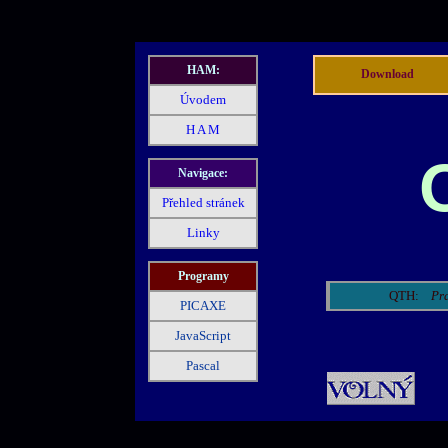
HAM:
Download
Úvodem
H A M
Navigace:
Přehled stránek
Linky
Programy
QTH:
Pr
PICAXE
JavaScript
Pascal