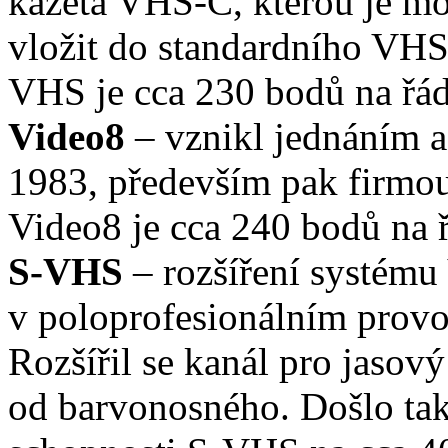
kazeta VHS-C, kterou je m
vložit do standardního VHS
VHS je cca 230 bodů na řád
Video8
– vznikl jednáním a
1983, především pak firmou
Video8 je cca 240 bodů na 
S-VHS
– rozšíření systému
v poloprofesionálním provoz
Rozšířil se kanál pro jasový
od barvonosného. Došlo tak