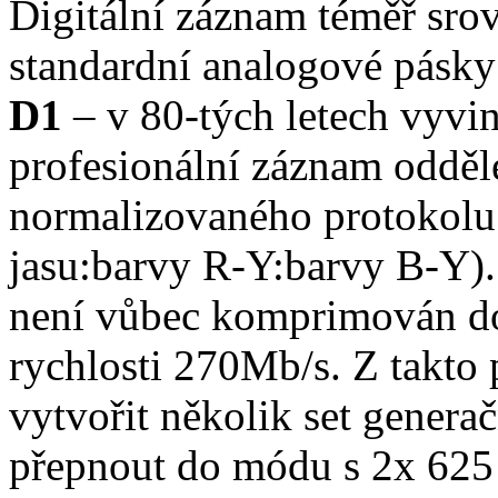
Digitální záznam téměř sro
standardní analogové pásky
D1
– v 80-tých letech vyvin
profesionální záznam odděl
normalizovaného protokolu 
jasu:barvy R-Y:barvy B-Y). 
není vůbec komprimován do
rychlosti 270Mb/s. Z takt
vytvořit několik set genera
přepnout do módu s 2x 625 