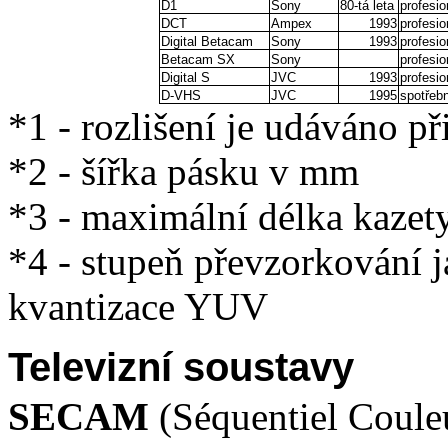
D1
Sony
80-tá leta
profesio
DCT
Ampex
1993
profesio
Digital Betacam
Sony
1993
profesio
Betacam SX
Sony
profesio
Digital S
JVC
1993
profesio
D-VHS
JVC
1995
spotřebn
*1 - rozlišení je udáváno př
*2 - šířka pásku v mm
*3 - maximální délka kazety
*4 - stupeň převzorkování 
kvantizace YUV
Televizní soustavy
SECAM
(Séquentiel Coule