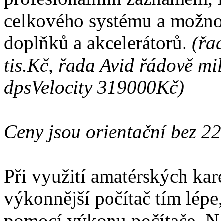
celkového systému a možnos
doplňků a akcelerátorů.
(řa
tis.Kč, řada Avid řádově m
dpsVelocity 319000Kč)
Ceny jsou orientační bez 22
Při využití amatérských kare
výkonnější počítač tím lépe
pomocí výkonu počítače. Na