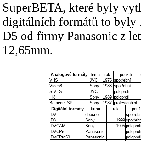
SuperBETA, které byly vyt
digitálních formátů to byl
D5 od firmy Panasonic z le
12,65mm.
Analogové formáty
firma
rok
použití
VHS
JVC
1975
spotřební
Video8
Sony
1983
spotřební
S-VHS
JVC
poloprofi
Hi8
Sony
1989
poloprofi
Betacam SP
Sony
1987
profesionální
Digitální formáty
firma
rok
použi
DV
obecné
spotřebn
D8
Sony
1999
spotřebn
DVCAM
Sony
1995
poloprof
DVCPro
Panasonic
poloprof
DVCPro50
Panasonic
poloprof