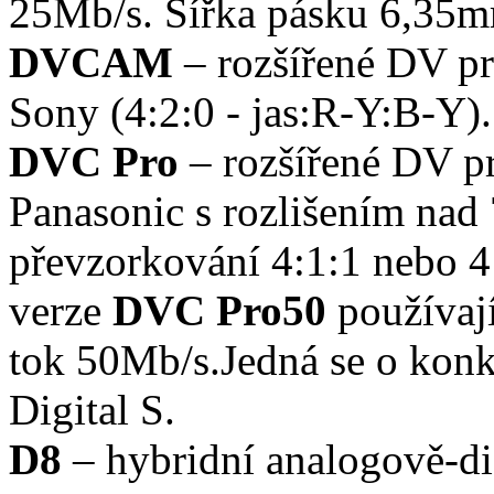
25Mb/s. Šířka pásku 6,35
DVCAM
– rozšířené DV pr
Sony (4:2:0 - jas:R-Y:B-Y).
DVC Pro
– rozšířené DV pr
Panasonic s rozlišením na
převzorkování 4:1:1 nebo 4:
verze
DVC Pro50
používaj
tok 50Mb/s.Jedná se o kon
Digital S.
D8
– hybridní analogově-dig