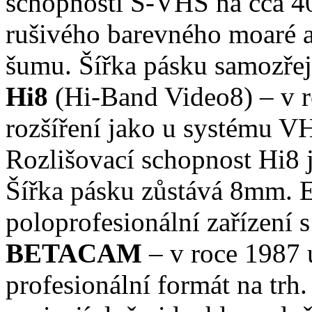
schopnosti S-VHS na cca 40
rušivého barevného moaré a
šumu. Šířka pásku samozře
Hi8
(Hi-Band Video8) – v 
rozšíření jako u systému V
Rozlišovací schopnost Hi8 
Šířka pásku zůstává 8mm. Ex
poloprofesionální zařízení
BETACAM
– v roce 1987 
profesionální formát na trh