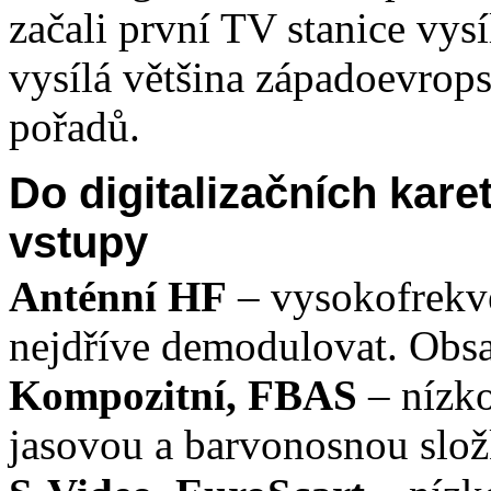
začali první TV stanice vysí
vysílá většina západoevrop
pořadů.
Do digitalizačních kare
vstupy
Anténní HF
– vysokofrekve
nejdříve demodulovat. Obsah
Kompozitní, FBAS
– nízko
jasovou a barvonosnou slo