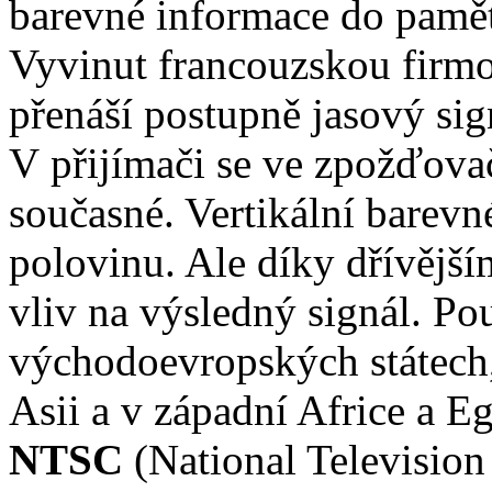
barevné informace do pamět
Vyvinut francouzskou firmo
přenáší postupně jasový sig
V přijímači se ve zpožďova
současné. Vertikální barevné
polovinu. Ale díky dřívějš
vliv na výsledný signál. Po
východoevropských státech,
Asii a v západní Africe a E
NTSC
(National Television