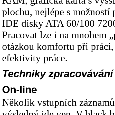
RAM, grafická karta s vyšší
plochu, nejlépe s možností
IDE disky ATA 60/100 7200
Pracovat lze i na mnohem „p
otázkou komfortu při práci, 
efektivity práce.
Techniky zpracovávání
On-line
Několik vstupních záznamů 
výsledný jde ven. V black 