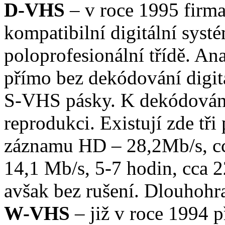
D-VHS
– v roce 1995 firma
kompatibilní digitální sys
poloprofesionální třídě. Ana
přímo bez dekódování digit
S-VHS pásky. K dekódování 
reprodukci. Existují zde tř
záznamu HD – 28,2Mb/s, cc
14,1 Mb/s, 5-7 hodin, cca 
avšak bez rušení. Dlouhohr
W-VHS
– již v roce 1994 