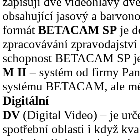
zapisují dvě videohlavy dvě
obsahující jasový a barvono
formát
BETACAM
SP
je d
zpracovávání zpravodajství 
schopnost BETACAM SP je 
M II
– systém od firmy Pan
systému BETACAM, ale mé
Digitální
DV
(Digital Video) – je ur
spotřební oblasti i když kva