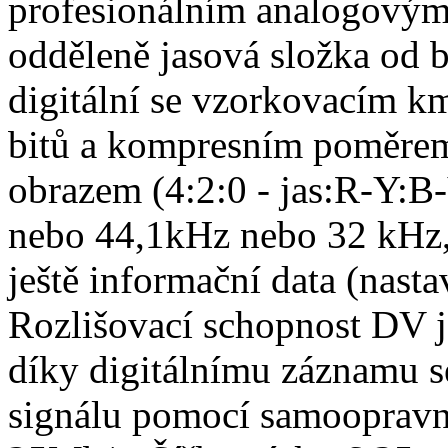
profesionálním analogový
odděleně jasová složka od 
digitální se vzorkovacím k
bitů a kompresním poměrem 
obrazem (4:2:0 - jas:R-Y:B
nebo 44,1kHz nebo 32 kHz, 
ještě informační data (nast
Rozlišovací schopnost DV j
díky digitálnímu záznamu s
signálu pomocí samoopravn