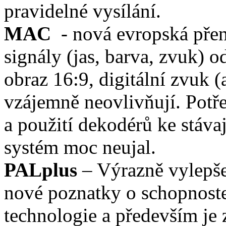
pravidelné vysílání.
MAC
- nová evropská pře
signály (jas, barva, zvuk) o
obraz 16:9, digitální zvuk (
vzájemně neovlivňují. Potř
a použití dekodérů ke stáva
systém moc neujal.
PALplus
– Výrazně vylepše
nové poznatky o schopnoste
technologie a především je 