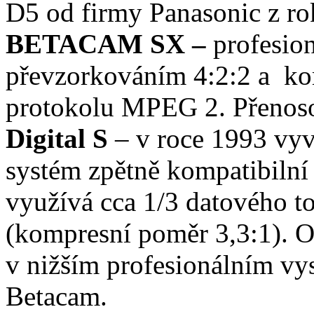
D5 od firmy Panasonic z ro
BETACAM SX –
profesion
převzorkováním 4:2:2 a ko
protokolu MPEG 2. Přenoso
Digital S
– v roce 1993 vyvi
systém zpětně kompatibiln
využívá cca 1/3 datového t
(kompresní poměr 3,3:1). O
v nižším profesionálním vys
Betacam.