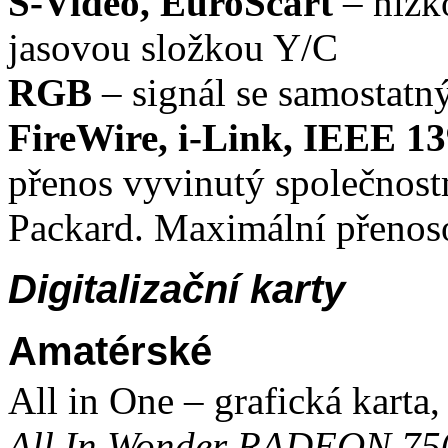
S-Video, EuroScart
– nízk
jasovou složkou Y/C
RGB
– signál se samostatn
FireWire, i-Link, IEEE 1
přenos vyvinutý společnost
Packard. Maximální přenoso
Digitalizační karty
Amatérské
All in One – grafická karta,
All In Wonder RADEON 75