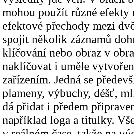
mohou použít různé efekty 
efektové přechody mezi dv
spojit několik záznamů doh
klíčování nebo obraz v obr
naklíčovat i uměle vytvoře
zařízením. Jedná se předevš
plameny, výbuchy, déšť, ml
dá přidat i předem připrave
například loga a titulky. Vš
v reálném čase, takže na vý