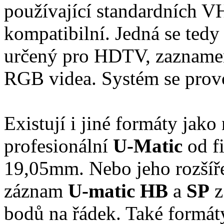
používající standardních VH
kompatibilní. Jedná se ted
určený pro HDTV, zaznamen
RGB videa. Systém se provoz
Existují i jiné formáty jako
profesionální
U-Matic
od f
19,05mm. Nebo jeho rozšířen
záznam
U-matic HB
a
SP
z
bodů na řádek. Také formá