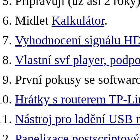
Připravuji (už asi 2 roky
Midlet
Kalkulátor
.
Vyhodnocení signálu H
Vlastní svf player, podpo
První pokusy se softwar
Hrátky s routerem TP-
Nástroj pro ladění USB
Panelizace postscriptový