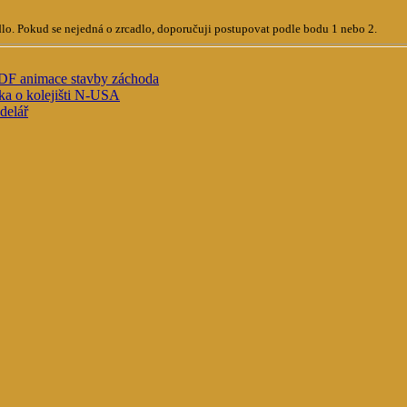
adlo. Pokud se nejedná o zrcadlo, doporučuji postupovat podle bodu 1 nebo 2.
PDF animace stavby záchoda
ka o kolejišti N-USA
delář