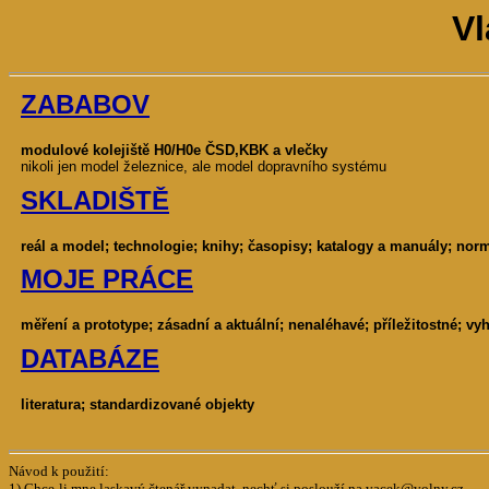
Vl
ZABABOV
modulové kolejiště H0/H0e ČSD,KBK a vlečky
nikoli jen model železnice, ale model dopravního systému
SKLADIŠTĚ
reál a model; technologie; knihy; časopisy; katalogy a manuály; nor
MOJE PRÁCE
měření a prototype; zásadní a aktuální; nenaléhavé; příležitostné; v
DATABÁZE
literatura; standardizované objekty
Návod k použití:
1) Chce-li mne laskavý čtenář vynadat, nechť si poslouží na vacek@volny.cz