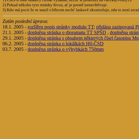
2) Pokud někoho tyto stránky štvou, ať je prostě nenavštěvuje.
3) Kdo má pocit že se srazil s blbcem nechť laskavě zkontroluje, zda to není zrc
Zatím poslední úprava:
18.1. 2005 -
rozšířen popis stránky modulu TT
;
přidána zazipovaná 
21.1. 2005 -
doplněna stránka o dioramatu TT SPŠD
,
doplněna strán
29.1. 2005 -
doplněna stránka s obsahem některých čísel časopisu Mo
06.2. 2005 -
doplněna stránka o lokálkách H0-ČSD
03.7. 2005 -
doplněna stránka o výhybkách 750mm