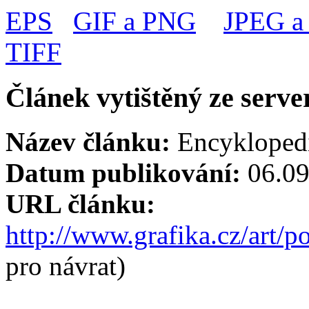
EPS
GIF a PNG
JPEG a
TIFF
Článek vytištěný ze serve
Název článku:
Encyklopedi
Datum publikování:
06.09
URL článku:
http://www.grafika.cz/art/p
pro návrat)