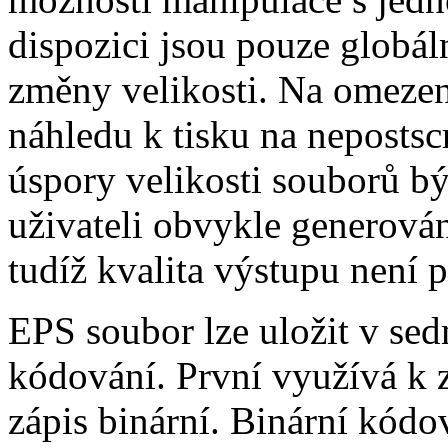
dispozici jsou pouze globál
změny velikosti. Na omezení
náhledu k tisku na nepostsc
úspory velikosti souborů bý
uživateli obvykle generová
tudíž kvalita výstupu není p
EPS soubor lze uložit v se
kódování. První využívá k z
zápis binární. Binární kód