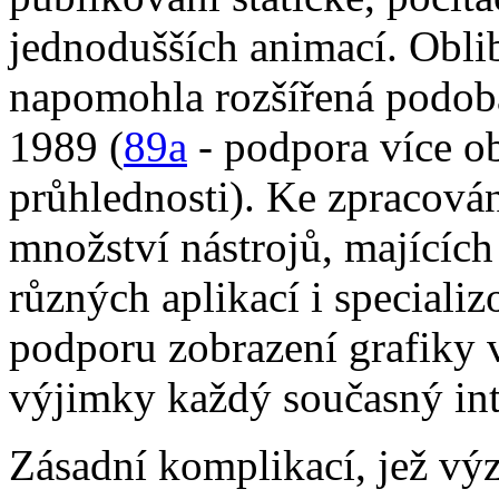
jednodušších animací. Obli
napomohla rozšířená podoba
1989 (
89a
- podpora více o
průhlednosti). Ke zpracová
množství nástrojů, majícíc
různých aplikací i special
podporu zobrazení grafiky 
výjimky každý současný int
Zásadní komplikací, jež v