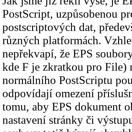
Jak jsme již řekli výše, je
PostScript, uzpůsobenou pr
postscriptových dat, předev
různých platformách. Vzhle
nepřekvapí, že EPS soubor
kde F je zkratkou pro File)
normálního PostScriptu po
odpovídají omezení příslušn
tomu, aby EPS dokument ob
nastavení stránky či výstu