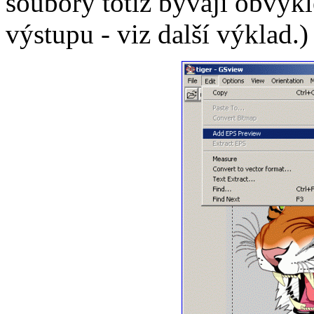
soubory totiž bývají obvykl
výstupu - viz další výklad.)