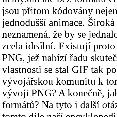
jsou přitom kódovány nejen 
jednodušší animace. Široká
neznamená, že by se jednalo
zcela ideální. Existují prot
PNG, jež nabízí řadu skute
vlastnosti se stal GIF tak 
vývojářskou komunitu k tom
vývoji PNG? A konečně, ja
formátů? Na tyto i další ot
tomto díle naší encyklopedi