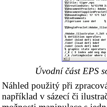
Úvodní část EPS s
Náhled použitý při zpracov
například v sázecí či ilustr
možnosti manipulace s jedn