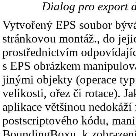
Dialog pro export 
Vytvořený EPS soubor bývá 
stránkovou montáž., do jej
prostřednictvím odpovídajíc
s EPS obrázkem manipulov
jinými objekty (operace typ
velikosti, ořez či rotace). J
aplikace většinou nedokáží 
postscriptového kódu, mani
BoundingBoxu, k zobrazení 