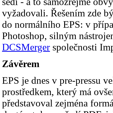
šedi - a to samozřejmě obv
vyžadovali. Řešením zde b
do normálního EPS: v příp
Photoshop, silným nástroje
DCSMerger
společnosti Im
Závěrem
EPS je dnes v pre-pressu v
prostředkem, který má ovš
představoval zejména formát