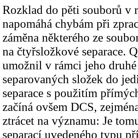
Rozklad do pěti souborů v
napomáhá chybám při zpraco
záměna některého ze soubor
na čtyřsložkové separace. 
umožnil v rámci jeho druhé 
separovaných složek do jed
separace s použitím přímých
začíná ovšem DCS, zejména 
ztrácet na významu: Je tomu
separací uvedeného typu př