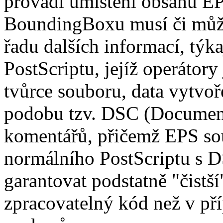
provádí umístění obsahu EP
BoundingBoxu musí či může
řadu dalších informací, týka
PostScriptu, jejíž operátor
tvůrce souboru, data vytvoř
podobu tzv. DSC (Documen
komentářů, přičemž EPS sou
normálního PostScriptu s D
garantovat podstatně "čistš
zpracovatelný kód než v př