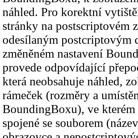
náhled. Pro korektní vytišt
stránky na postscriptovém z
odesílaným postcriptovým d
změněném nastavení Boundi
provede odpovídající přepoč
která neobsahuje náhled, zo
rámeček (rozměry a umístěn
BoundingBoxu), ve kterém 
spojené se souborem (název
obrazovce a nepostcriptovýc