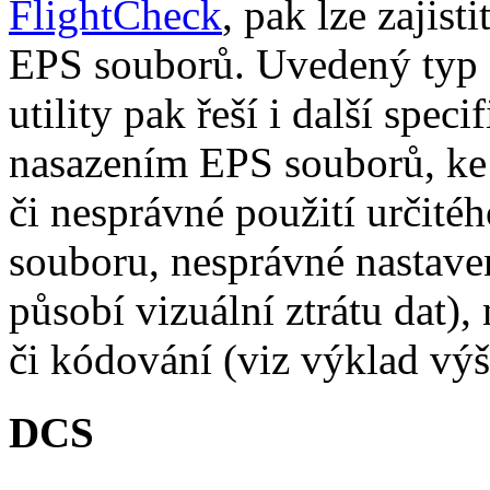
FlightCheck
, pak lze zajis
EPS souborů. Uvedený typ a
utility pak řeší i další spec
nasazením EPS souborů, ke 
či nesprávné použití určit
souboru, nesprávné nastav
působí vizuální ztrátu dat),
či kódování (viz výklad výše
DCS