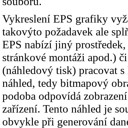
souborů.
Vykreslení EPS grafiky vyža
takovýto požadavek ale splň
EPS nabízí jiný prostředek,
stránkové montáži apod.) či
(náhledový tisk) pracovat 
náhled, tedy bitmapový obrá
podoba odpovídá zobrazení
zařízení. Tento náhled je so
obvykle při generování dané