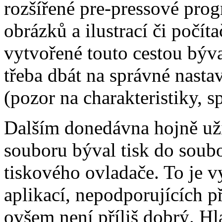
rozšířené pre-pressové pro
obrázků a ilustrací či počí
vytvořené touto cestou býva
třeba dbát na správné nasta
(pozor na charakteristiky, s
Dalším donedávna hojně u
souboru býval tisk do soub
tiskového ovladače. To je v
aplikací, nepodporujících 
ovšem není příliš dobrý. H