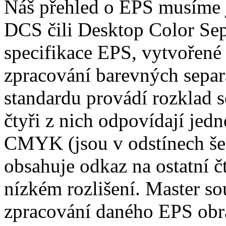
Náš přehled o EPS musíme j
DCS čili Desktop Color Sepa
specifikace EPS, vytvořené 
zpracování barevných separ
standardu provádí rozklad 
čtyři z nich odpovídají jed
CMYK (jsou v odstínech šedi
obsahuje odkaz na ostatní č
nízkém rozlišení. Master so
zpracování daného EPS obráz