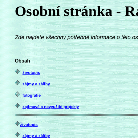
Osobní stránka - 
Zde najdete všechny potřebné informace o této o
Obsah
životopis
zájmy a záliby
fotografie
zajímavé a nevyužité projekty
životopis
zájmy a záliby