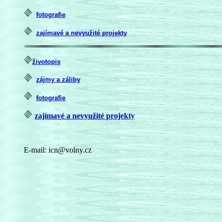
fotografie
zajímavé a nevyužité projekty
životopis
zájmy a záliby
fotografie
zajímavé a nevyužité
projekty
E-mail: icn@volny.cz