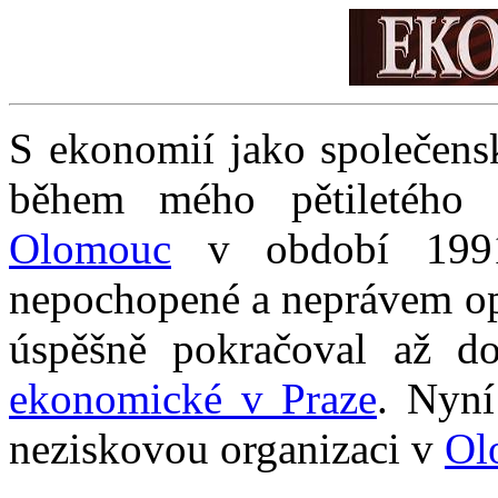
S ekonomií jako společens
během mého pětiletého
Olomouc
v období 1991-
nepochopené a neprávem op
úspěšně pokračoval až 
ekonomické v Praze
. Nyní
neziskovou organizaci v
Ol