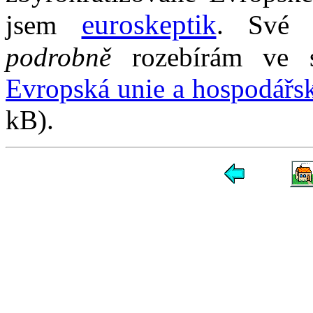
euroskeptik
jsem
. Své 
podrobně
rozebírám ve s
Evropská unie a hospodářs
kB).