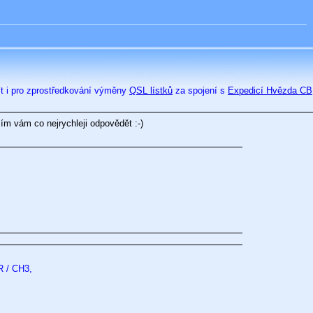
žít i pro zprostředkování výměny
QSL lístků
za spojení s
Expedicí Hvězda CB
ím vám co nejrychleji odpovědět :-)
 / CH3,