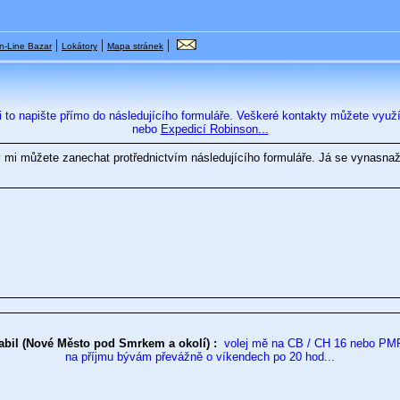
|
|
|
n-Line Bazar
Lokátory
Mapa stránek
mi to napište přímo do následujícího formuláře. Veškeré kontakty můžete vyu
nebo
Expedicí Robinson...
 mi můžete zanechat protřednictvím následujícího formuláře. Já se vynasnaž
bil (Nové Město pod Smrkem a okolí) :
volej mě na CB / CH 16 nebo PMR
na příjmu bývám převážně o víkendech po 20 hod...