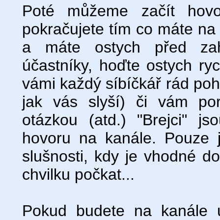
Poté můžeme začít hovoř
pokračujete tím co máte na 
a máte ostych před zah
účastníky, hoďte ostych ryc
vámi každý síbíčkář rád poh
jak vás slyší) či vám po
otázkou (atd.) "Brejci" j
hovoru na kanále. Pouze je
slušnosti, kdy je vhodné d
chvilku počkat...
Pokud budete na kanále ú