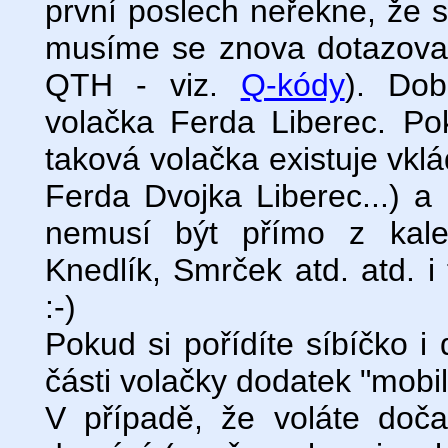
první poslech neřekne, že s
musíme se znova dotazovat
QTH - viz.
Q-kódy
). Dob
volačka Ferda Liberec. P
taková volačka existuje vkl
Ferda Dvojka Liberec...) a
nemusí být přímo z kalen
Knedlík, Smrček atd. atd. i
:-)
Pokud si pořídíte síbíčko i
části volačky dodatek "mobil
V případě, že voláte doč