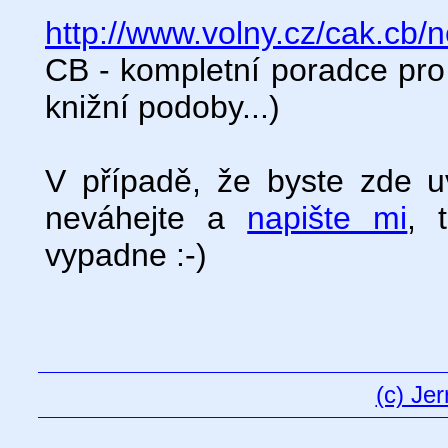
http://www.volny.cz/cak.cb/
CB - kompletní poradce pro
knižní podoby...)
V případě, že byste zde uv
neváhejte a
napište mi
, 
vypadne :-)
(c) Je