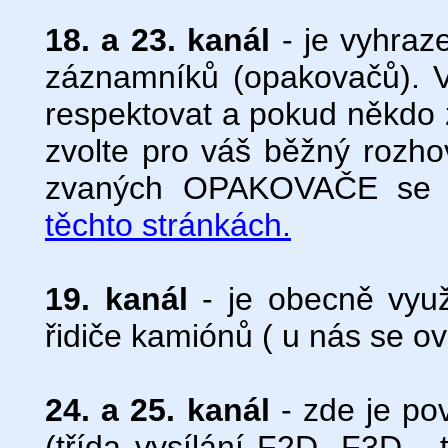
18. a 23. kanál
- je vyhraz
záznamníků (opakovačů). V
respektovat a pokud někdo
zvolte pro váš běžný rozhov
zvaných OPAKOVAČE se m
těchto stránkách.
19. kanál
- je obecně využ
řidiče kamiónů ( u nás se ov
24. a 25. kanál
- zde je pov
(třída vysílání F2D, F3D -