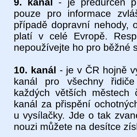
9. kanál
- je předurčen p
pouze pro informace zvlášt
případě dopravní nehody, o
platí v celé Evropě. Resp
nepoužívejte ho pro běžné s
10. kanál
- je v ČR hojně v
kanál pro všechny řidič
každých větších městech č
kanál za přispění ochotnýc
u vysílačky. Jde o tak zvan
nouzi můžete na desítce zí