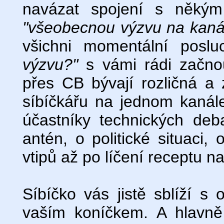
navázat spojení s někým
"všeobecnou výzvu na kaná
všichni momentální poslu
výzvu?"
s vámi rádi začno
přes CB bývají rozličná a
síbíčkářu na jednom kanál
účastníky technických deb
antén, o politické situaci,
vtipů až po líčení receptu na
Síbíčko vás jistě sblíží s
vaším koníčkem. A hlavn