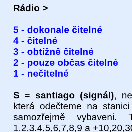
Rádio >
5 - dokonale čitelné
4 - čitelné
3 - obtížně čitelné
2 - pouze občas čitelné
1 - nečitelné
S = santiago (signál)
, ne
která odečteme na stanici
samozřejmě vybaveni. 
1,2,3,4,5,6,7,8,9 a +10,20,3