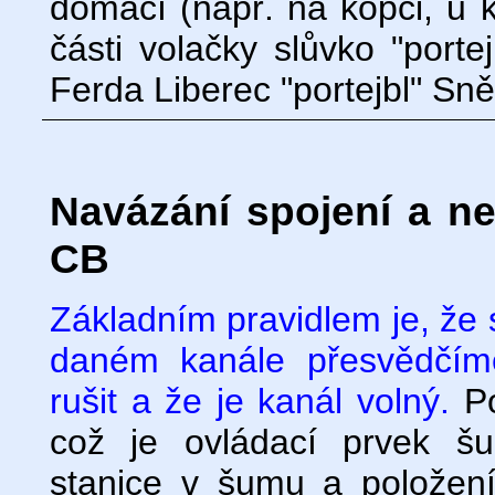
domácí (např. na kopci, u 
části volačky slůvko "porte
Ferda Liberec "portejbl" Sn
Navázání spojení a n
CB
Základním pravidlem je, že
daném kanále přesvědčím
rušit a že je kanál volný.
Po
což je ovládací prvek š
stanice v šumu a polože