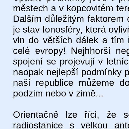
městech a v kopcovitém terén
Dalším důležitým faktorem ov
je stav Ionosféry, která ovl
vln do větších dálek a tím
celé evropy! Nejhhorší neg
spojení se projevují v letn
naopak nejlepší podmínky pr
naší republice můžeme d
podzim nebo v zimě...
Orientačně lze říci, že
radiostanice s velkou an