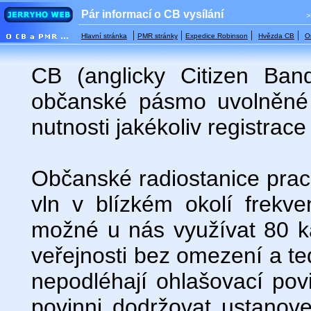
Pár informací o CB vysílání
>
|
|
|
|
Hlavní stránka
PMR stránky
Expedice Robinson
Hvězda CB
O
CB (anglicky Citizen Band
občanské pásmo uvolněné 
nutnosti jakékoliv registrac
Občanské radiostanice prac
vln v blízkém okolí frek
možné u nás využívat 80 ka
veřejnosti bez omezení a ted
nepodléhají ohlašovací povi
povinni dodržovat ustanove