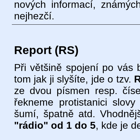
nových informací, známýc
nejhezčí.
Report (RS)
Při většině spojení po vás b
tom jak ji slyšíte, jde o tzv.
ze dvou písmen resp. čís
řekneme protistanici slovy 
šumí, špatně atd. Vhodnější
"rádio" od 1 do 5
, kde je d