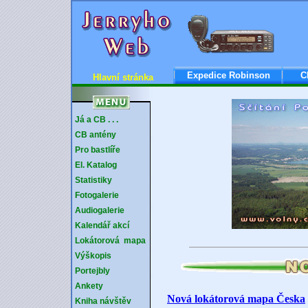
Expedice Robinson
C
Hlavní stránka
Já a CB . . .
CB antény
Pro bastlíře
El. Katalog
Statistiky
Fotogalerie
Audiogalerie
Kalendář akcí
Lokátorová mapa
Výškopis
Portejbly
Ankety
Nová lokátorová mapa Česka
Kniha návštěv