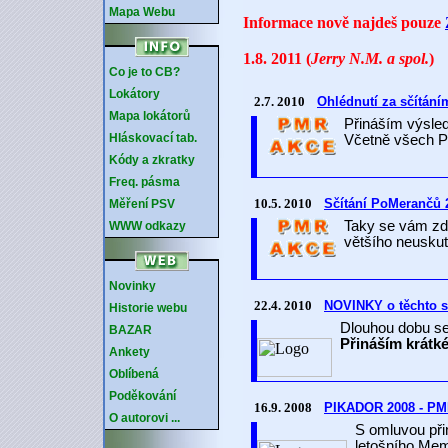
Mapa Webu
Informace nově najdeš pouze
1.8. 2011 (
Jerry N.M. a spol.
)
Co je to CB?
Lokátory
Mapa lokátorů
Hláskovací tab.
Kódy a zkratky
Freq. pásma
Měření PSV
WWW odkazy
Novinky
Historie webu
BAZAR
Ankety
Oblíbená
Poděkování
O autorovi ...