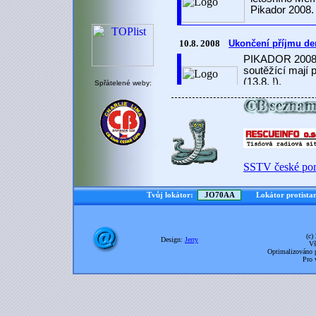
Spřátelené weby:
SSTV české port
Tvůj lokátor:
Lokátor protista
(c)
Design:
Jerry
Vš
Optimalizováno 
Pro 