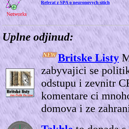
Referat z SPA o neuronovych sitich
Uplne odjinud:
Britske Listy
Mu
zabyvajici se polit
odstupu i zevnitr C
komentare ci mnoho
domova i ze zahrani