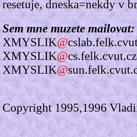
resetuje, dneska=nekdy v b
Sem mne muzete mailovat:
XMYSLIK
@
cslab.felk.cvu
XMYSLIK
@
cs.felk.cvut.cz
XMYSLIK
@
sun.felk.cvut.
Copyright 1995,1996 Vladi