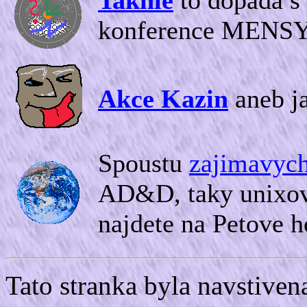
Takhle
to dopada s 
konference MENS
Akce Kazin
aneb ja
Spoustu
zajimavych
AD&D, taky unixovy
najdete na Petove 
Tato stranka byla navstive