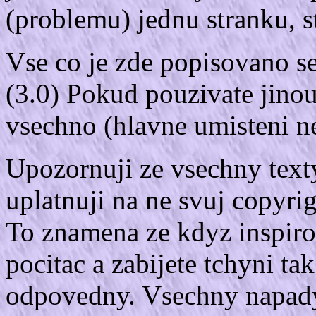
(problemu) jednu stranku, s
Vse co je zde popisovano se
(3.0) Pokud pouzivate jinou 
vsechno (hlavne umisteni n
Upozornuji ze vsechny text
uplatnuji na ne svuj copyri
To znamena ze kdyz inspir
pocitac a zabijete tchyni ta
odpovedny. Vsechny napady 