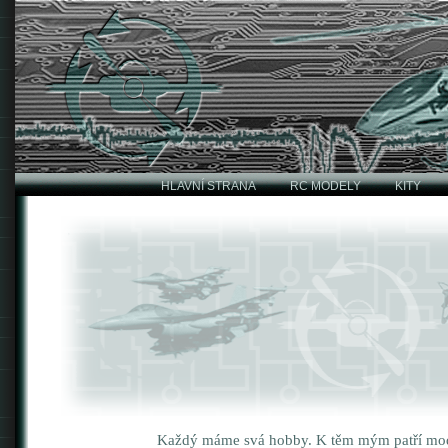
HLAVNÍ STRANA
RC MODELY
KITY
Každý máme svá hobby. K těm mým patří mode