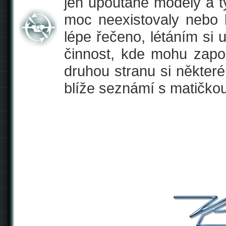
jen upoutané modely a 
moc neexistovaly nebo 
lépe řečeno, létáním si 
činnost, kde mohu zapo
druhou stranu si některé
blíže seznámí s matičko